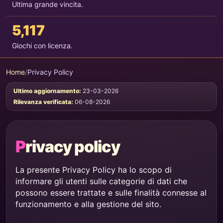
Ultima grande vincita.
5,117
Giochi con licenza.
Home
/
Privacy Policy
Ultimo aggiornamento:
23-03-2026
Rilevanza verificata:
06-08-2026
Privacy policy
La presente Privacy Policy ha lo scopo di
informare gli utenti sulle categorie di dati che
possono essere trattate e sulle finalità connesse al
funzionamento e alla gestione del sito.