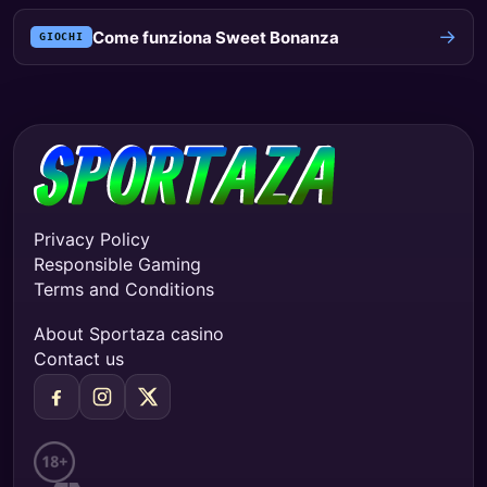
→
Come funziona Sweet Bonanza
GIOCHI
Privacy Policy
Responsible Gaming
Terms and Conditions
About Sportaza casino
Contact us