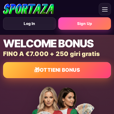
Log In
Sign Up
WELCOME BONUS
FINO A €7.000 + 250 giri gratis
🎁
OTTIENI BONUS