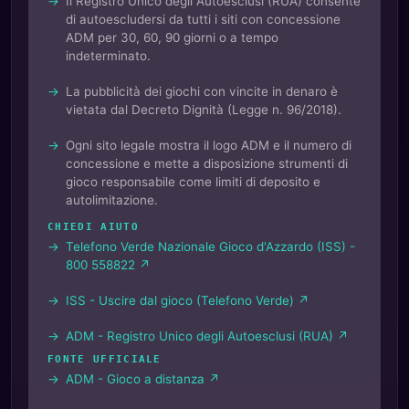
Il Registro Unico degli Autoesclusi (RUA) consente
di autoescludersi da tutti i siti con concessione
ADM per 30, 60, 90 giorni o a tempo
indeterminato.
La pubblicità dei giochi con vincite in denaro è
vietata dal Decreto Dignità (Legge n. 96/2018).
Ogni sito legale mostra il logo ADM e il numero di
concessione e mette a disposizione strumenti di
gioco responsabile come limiti di deposito e
autolimitazione.
CHIEDI AIUTO
Telefono Verde Nazionale Gioco d'Azzardo (ISS) -
800 558822 ↗
ISS - Uscire dal gioco (Telefono Verde) ↗
ADM - Registro Unico degli Autoesclusi (RUA) ↗
FONTE UFFICIALE
ADM - Gioco a distanza ↗