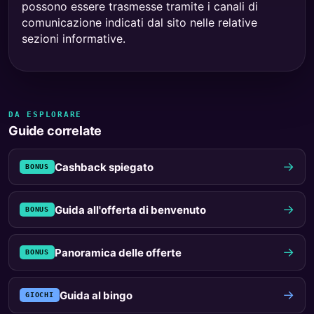
possono essere trasmesse tramite i canali di
comunicazione indicati dal sito nelle relative
sezioni informative.
DA ESPLORARE
Guide correlate
→
Cashback spiegato
BONUS
→
Guida all'offerta di benvenuto
BONUS
→
Panoramica delle offerte
BONUS
→
Guida al bingo
GIOCHI