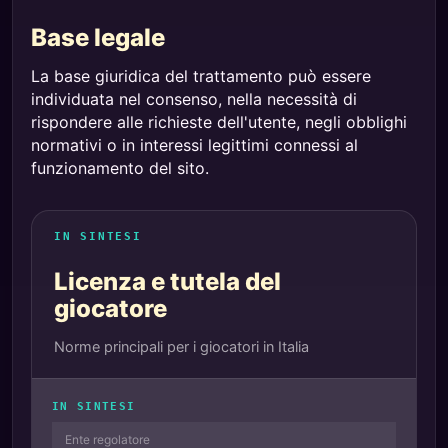
Base legale
La base giuridica del trattamento può essere
individuata nel consenso, nella necessità di
rispondere alle richieste dell'utente, negli obblighi
normativi o in interessi legittimi connessi al
funzionamento del sito.
IN SINTESI
Licenza e tutela del
giocatore
Norme principali per i giocatori in Italia
IN SINTESI
Ente regolatore