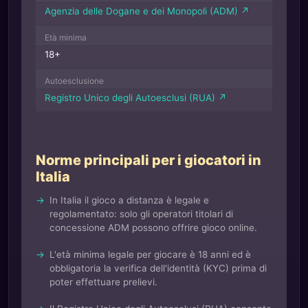
Agenzia delle Dogane e dei Monopoli (ADM) ↗
Età minima
18+
Autoesclusione
Registro Unico degli Autoesclusi (RUA) ↗
Norme principali per i giocatori in
Italia
In Italia il gioco a distanza è legale e
regolamentato: solo gli operatori titolari di
concessione ADM possono offrire gioco online.
L'età minima legale per giocare è 18 anni ed è
obbligatoria la verifica dell'identità (KYC) prima di
poter effettuare prelievi.