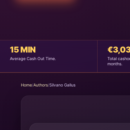
15 MIN
€3,03
Average Cash Out Time.
Total cashou
months.
Home
/
Authors
/
Silvano Gallus