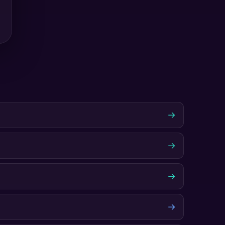
→
→
→
→